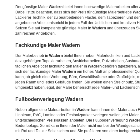
Der günstige Maler
Wadern
bietet Ihnen hochwertige Malerarbeiten aller A
Dabei ist zu beachten, dass sich der Preis für günstige Malerbetriebe
Wad
Lackierer Technik, der zu bearbeitenden Fläche, dem Tapezieren und d
angebotene Arbeit entspricht in jedem Fall der fachlichen und kreativen 
Setzen Sie auf kompetente günstige Maler
in Wadern
und überzeugen Sie
zahlreichen Angeboten.
Fachkundige Maler
Wadern
Der Malerbetrieb
in Wadern
bietet Ihnen neben Malertechniken und Lacki
dazugehörigen Tapezierarbeiten, Anstricharbeiten, Putzarbeiten, Ausba
täglichen Arbeit der fachkundigen Maler
in Wadern
gehören tapezieren, a
sich der fachkundige Maler
Wadern
ein hohes Maß an professioneller Qua
kann, ob gleich eine Wohnung, Büro, Geschäftsräume oder Großobjekt, m
jeden Raum und jedes Gebäude finden. Sie wollen einen Streichputz, Stu
umgesetzt haben, egal, der Maler beherrscht jede Maler- und Lackiertechn
Fußbodenverlegung
Wadern
Neben allgemeine Malerarbeiten
in Wadern
kann Ihnen der Maler auch
Linoleum, PVC, Laminat oder Echtholzparkett verlegen wollen, der Male
unterschiedlichen Preisklassen anbieten. Die Fußbodenverlegung
Wade
Bodenbelags. Somit kann Ihnen der Maler nicht nur bei der Wandgestaltu
mit Rat und Tat zur Seite stehen und Sie profitieren von einer fachgerech