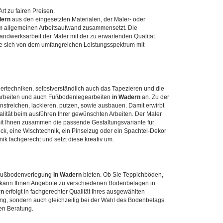
rt zu fairen Preisen.
ern
aus den eingesetzten Materialen, der Maler- oder
em allgemeinen Arbeitsaufwand zusammensetzt. Die
Handwerksarbeit der Maler mit der zu erwartenden Qualität.
 sich von dem umfangreichen Leistungsspektrum mit
ertechniken, selbstverständlich auch das Tapezieren und die
uarbeiten und auch Fußbodenlegearbeiten
in Wadern
an. Zu der
nstreichen, lackieren, putzen, sowie ausbauen. Damit erwirbt
lität beim ausführen Ihrer gewünschten Arbeiten. Der Maler
it Ihnen zusammen die passende Gestaltungsvariante für
ck, eine Wischtechnik, ein Pinselzug oder ein Spachtel-Dekor
ik fachgerecht und setzt diese kreativ um.
 Fußbodenverlegung
in Wadern
bieten. Ob Sie Teppichböden,
r kann Ihnen Angebote zu verschiedenen Bodenbelägen in
rn
erfolgt in fachgerechter Qualität Ihres ausgewählten
ng, sondern auch gleichzeitig bei der Wahl des Bodenbelags
ten Beratung.