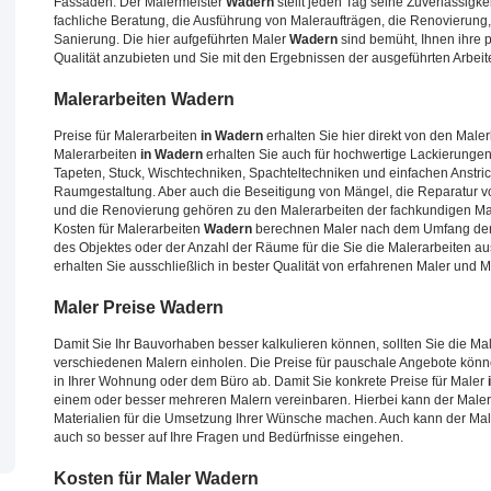
Fassaden. Der Malermeister
Wadern
stellt jeden Tag seine Zuverlässigk
fachliche Beratung, die Ausführung von Maleraufträgen, die Renovierun
Sanierung. Die hier aufgeführten Maler
Wadern
sind bemüht, Ihnen ihre p
Qualität anzubieten und Sie mit den Ergebnissen der ausgeführten Arbei
Malerarbeiten
Wadern
Preise für Malerarbeiten
in Wadern
erhalten Sie hier direkt von den Male
Malerarbeiten
in Wadern
erhalten Sie auch für hochwertige Lackierungen
Tapeten, Stuck, Wischtechniken, Spachteltechniken und einfachen Anstrichar
Raumgestaltung. Aber auch die Beseitigung von Mängel, die Reparatur 
und die Renovierung gehören zu den Malerarbeiten der fachkundigen Mal
Kosten für Malerarbeiten
Wadern
berechnen Maler nach dem Umfang der 
des Objektes oder der Anzahl der Räume für die Sie die Malerarbeiten 
erhalten Sie ausschließlich in bester Qualität von erfahrenen Maler und 
Maler Preise
Wadern
Damit Sie Ihr Bauvorhaben besser kalkulieren können, sollten Sie die Ma
verschiedenen Malern einholen. Die Preise für pauschale Angebote kön
in Ihrer Wohnung oder dem Büro ab. Damit Sie konkrete Preise für Maler
einem oder besser mehreren Malern vereinbaren. Hierbei kann der Maler
Materialien für die Umsetzung Ihrer Wünsche machen. Auch kann der Male
auch so besser auf Ihre Fragen und Bedürfnisse eingehen.
Kosten für Maler
Wadern