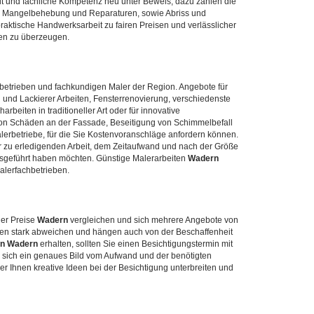
eit und fachliche Kompetenz neu unter Beweis, dazu zählen die
g, Mangelbehebung und Reparaturen, sowie Abriss und
raktische Handwerksarbeit zu fairen Preisen und verlässlicher
ten zu überzeugen.
rbetrieben und fachkundigen Maler der Region. Angebote für
 und Lackierer Arbeiten, Fensterrenovierung, verschiedenste
beiten in traditioneller Art oder für innovative
von Schäden an der Fassade, Beseitigung von Schimmelbefall
erbetriebe, für die Sie Kostenvoranschläge anfordern können.
zu erledigenden Arbeit, dem Zeitaufwand und nach der Größe
ausgeführt haben möchten. Günstige Malerarbeiten
Wadern
Malerfachbetrieben.
ler Preise
Wadern
vergleichen und sich mehrere Angebote von
nen stark abweichen und hängen auch von der Beschaffenheit
in Wadern
erhalten, sollten Sie einen Besichtigungstermin mit
 sich ein genaues Bild vom Aufwand und der benötigten
r Ihnen kreative Ideen bei der Besichtigung unterbreiten und