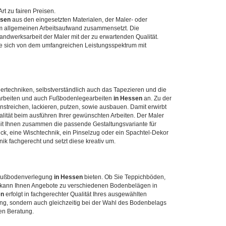
rt zu fairen Preisen.
sen
aus den eingesetzten Materialen, der Maler- oder
em allgemeinen Arbeitsaufwand zusammensetzt. Die
Handwerksarbeit der Maler mit der zu erwartenden Qualität.
 sich von dem umfangreichen Leistungsspektrum mit
ertechniken, selbstverständlich auch das Tapezieren und die
uarbeiten und auch Fußbodenlegearbeiten
in Hessen
an. Zu der
nstreichen, lackieren, putzen, sowie ausbauen. Damit erwirbt
lität beim ausführen Ihrer gewünschten Arbeiten. Der Maler
it Ihnen zusammen die passende Gestaltungsvariante für
ck, eine Wischtechnik, ein Pinselzug oder ein Spachtel-Dekor
ik fachgerecht und setzt diese kreativ um.
 Fußbodenverlegung
in Hessen
bieten. Ob Sie Teppichböden,
r kann Ihnen Angebote zu verschiedenen Bodenbelägen in
en
erfolgt in fachgerechter Qualität Ihres ausgewählten
ng, sondern auch gleichzeitig bei der Wahl des Bodenbelags
ten Beratung.