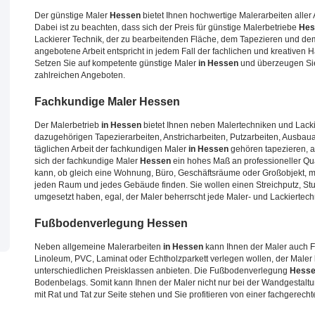
Der günstige Maler
Hessen
bietet Ihnen hochwertige Malerarbeiten aller A
Dabei ist zu beachten, dass sich der Preis für günstige Malerbetriebe
Hes
Lackierer Technik, der zu bearbeitenden Fläche, dem Tapezieren und d
angebotene Arbeit entspricht in jedem Fall der fachlichen und kreativen 
Setzen Sie auf kompetente günstige Maler
in Hessen
und überzeugen Sie
zahlreichen Angeboten.
Fachkundige Maler
Hessen
Der Malerbetrieb
in Hessen
bietet Ihnen neben Malertechniken und Lacki
dazugehörigen Tapezierarbeiten, Anstricharbeiten, Putzarbeiten, Ausba
täglichen Arbeit der fachkundigen Maler
in Hessen
gehören tapezieren, a
sich der fachkundige Maler
Hessen
ein hohes Maß an professioneller Qua
kann, ob gleich eine Wohnung, Büro, Geschäftsräume oder Großobjekt, m
jeden Raum und jedes Gebäude finden. Sie wollen einen Streichputz, Stu
umgesetzt haben, egal, der Maler beherrscht jede Maler- und Lackiertechn
Fußbodenverlegung
Hessen
Neben allgemeine Malerarbeiten
in Hessen
kann Ihnen der Maler auch
Linoleum, PVC, Laminat oder Echtholzparkett verlegen wollen, der Male
unterschiedlichen Preisklassen anbieten. Die Fußbodenverlegung
Hess
Bodenbelags. Somit kann Ihnen der Maler nicht nur bei der Wandgestaltu
mit Rat und Tat zur Seite stehen und Sie profitieren von einer fachgerech