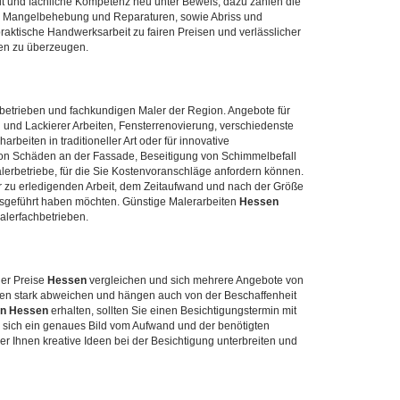
eit und fachliche Kompetenz neu unter Beweis, dazu zählen die
g, Mangelbehebung und Reparaturen, sowie Abriss und
raktische Handwerksarbeit zu fairen Preisen und verlässlicher
ten zu überzeugen.
rbetrieben und fachkundigen Maler der Region. Angebote für
 und Lackierer Arbeiten, Fensterrenovierung, verschiedenste
beiten in traditioneller Art oder für innovative
von Schäden an der Fassade, Beseitigung von Schimmelbefall
erbetriebe, für die Sie Kostenvoranschläge anfordern können.
zu erledigenden Arbeit, dem Zeitaufwand und nach der Größe
ausgeführt haben möchten. Günstige Malerarbeiten
Hessen
Malerfachbetrieben.
ler Preise
Hessen
vergleichen und sich mehrere Angebote von
nen stark abweichen und hängen auch von der Beschaffenheit
in Hessen
erhalten, sollten Sie einen Besichtigungstermin mit
 sich ein genaues Bild vom Aufwand und der benötigten
r Ihnen kreative Ideen bei der Besichtigung unterbreiten und