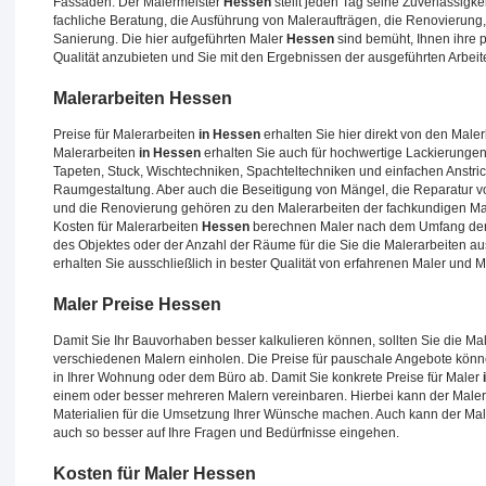
Fassaden. Der Malermeister
Hessen
stellt jeden Tag seine Zuverlässigk
fachliche Beratung, die Ausführung von Maleraufträgen, die Renovierun
Sanierung. Die hier aufgeführten Maler
Hessen
sind bemüht, Ihnen ihre p
Qualität anzubieten und Sie mit den Ergebnissen der ausgeführten Arbei
Malerarbeiten
Hessen
Preise für Malerarbeiten
in Hessen
erhalten Sie hier direkt von den Male
Malerarbeiten
in Hessen
erhalten Sie auch für hochwertige Lackierungen
Tapeten, Stuck, Wischtechniken, Spachteltechniken und einfachen Anstrichar
Raumgestaltung. Aber auch die Beseitigung von Mängel, die Reparatur 
und die Renovierung gehören zu den Malerarbeiten der fachkundigen Mal
Kosten für Malerarbeiten
Hessen
berechnen Maler nach dem Umfang der 
des Objektes oder der Anzahl der Räume für die Sie die Malerarbeiten 
erhalten Sie ausschließlich in bester Qualität von erfahrenen Maler und 
Maler Preise
Hessen
Damit Sie Ihr Bauvorhaben besser kalkulieren können, sollten Sie die Ma
verschiedenen Malern einholen. Die Preise für pauschale Angebote kön
in Ihrer Wohnung oder dem Büro ab. Damit Sie konkrete Preise für Maler
einem oder besser mehreren Malern vereinbaren. Hierbei kann der Maler
Materialien für die Umsetzung Ihrer Wünsche machen. Auch kann der Male
auch so besser auf Ihre Fragen und Bedürfnisse eingehen.
Kosten für Maler
Hessen