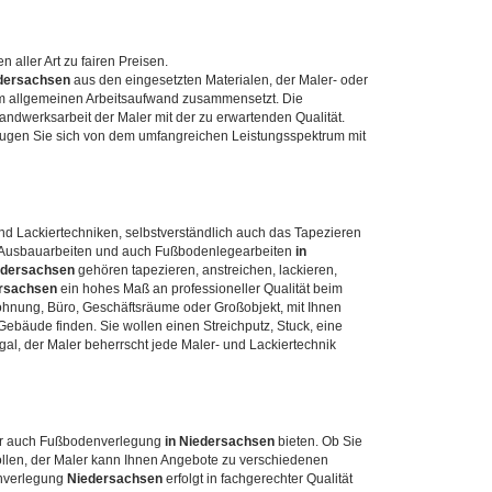
 aller Art zu fairen Preisen.
dersachsen
aus den eingesetzten Materialen, der Maler- oder
em allgemeinen Arbeitsaufwand zusammensetzt. Die
Handwerksarbeit der Maler mit der zu erwartenden Qualität.
gen Sie sich von dem umfangreichen Leistungsspektrum mit
nd Lackiertechniken, selbstverständlich auch das Tapezieren
n, Ausbauarbeiten und auch Fußbodenlegearbeiten
in
edersachsen
gehören tapezieren, anstreichen, lackieren,
rsachsen
ein hohes Maß an professioneller Qualität beim
ohnung, Büro, Geschäftsräume oder Großobjekt, mit Ihnen
bäude finden. Sie wollen einen Streichputz, Stuck, eine
al, der Maler beherrscht jede Maler- und Lackiertechnik
er auch Fußbodenverlegung
in Niedersachsen
bieten. Ob Sie
llen, der Maler kann Ihnen Angebote zu verschiedenen
enverlegung
Niedersachsen
erfolgt in fachgerechter Qualität