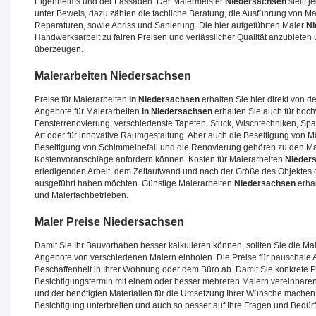
Eigenheims und der Fassaden. Der Malermeister
Niedersachsen
stellt 
unter Beweis, dazu zählen die fachliche Beratung, die Ausführung von 
Reparaturen, sowie Abriss und Sanierung. Die hier aufgeführten Maler
Ni
Handwerksarbeit zu fairen Preisen und verlässlicher Qualität anzubieten
überzeugen.
Malerarbeiten
Niedersachsen
Preise für Malerarbeiten
in Niedersachsen
erhalten Sie hier direkt von 
Angebote für Malerarbeiten
in Niedersachsen
erhalten Sie auch für hoch
Fensterrenovierung, verschiedenste Tapeten, Stuck, Wischtechniken, Spach
Art oder für innovative Raumgestaltung. Aber auch die Beseitigung von 
Beseitigung von Schimmelbefall und die Renovierung gehören zu den Male
Kostenvoranschläge anfordern können. Kosten für Malerarbeiten
Nieder
erledigenden Arbeit, dem Zeitaufwand und nach der Größe des Objektes o
ausgeführt haben möchten. Günstige Malerarbeiten
Niedersachsen
erhal
und Malerfachbetrieben.
Maler Preise
Niedersachsen
Damit Sie Ihr Bauvorhaben besser kalkulieren können, sollten Sie die Ma
Angebote von verschiedenen Malern einholen. Die Preise für pauschale
Beschaffenheit in Ihrer Wohnung oder dem Büro ab. Damit Sie konkrete P
Besichtigungstermin mit einem oder besser mehreren Malern vereinbaren
und der benötigten Materialien für die Umsetzung Ihrer Wünsche machen.
Besichtigung unterbreiten und auch so besser auf Ihre Fragen und Bedür