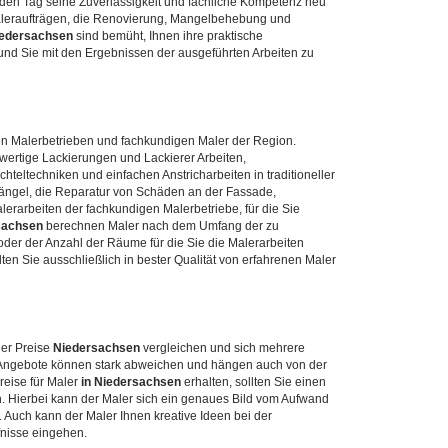
jeden Tag seine Zuverlässigkeit und fachliche Kompetenz neu
Maleraufträgen, die Renovierung, Mangelbehebung und
edersachsen
sind bemüht, Ihnen ihre praktische
 und Sie mit den Ergebnissen der ausgeführten Arbeiten zu
den Malerbetrieben und fachkundigen Maler der Region.
wertige Lackierungen und Lackierer Arbeiten,
teltechniken und einfachen Anstricharbeiten in traditioneller
Mängel, die Reparatur von Schäden an der Fassade,
rarbeiten der fachkundigen Malerbetriebe, für die Sie
sachsen
berechnen Maler nach dem Umfang der zu
der der Anzahl der Räume für die Sie die Malerarbeiten
ten Sie ausschließlich in bester Qualität von erfahrenen Maler
ler Preise
Niedersachsen
vergleichen und sich mehrere
 Angebote können stark abweichen und hängen auch von der
reise für Maler
in Niedersachsen
erhalten, sollten Sie einen
. Hierbei kann der Maler sich ein genaues Bild vom Aufwand
 Auch kann der Maler Ihnen kreative Ideen bei der
fnisse eingehen.