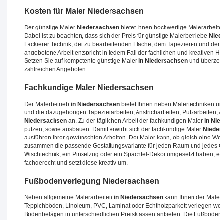
Kosten für Maler
Niedersachsen
Der günstige Maler
Niedersachsen
bietet Ihnen hochwertige Malerarbeiten
Dabei ist zu beachten, dass sich der Preis für günstige Malerbetriebe
Nie
Lackierer Technik, der zu bearbeitenden Fläche, dem Tapezieren und d
angebotene Arbeit entspricht in jedem Fall der fachlichen und kreativen 
Setzen Sie auf kompetente günstige Maler
in Niedersachsen
und überzeu
zahlreichen Angeboten.
Fachkundige Maler
Niedersachsen
Der Malerbetrieb
in Niedersachsen
bietet Ihnen neben Malertechniken u
und die dazugehörigen Tapezierarbeiten, Anstricharbeiten, Putzarbeite
Niedersachsen
an. Zu der täglichen Arbeit der fachkundigen Maler
in Ni
putzen, sowie ausbauen. Damit erwirbt sich der fachkundige Maler
Niede
ausführen Ihrer gewünschten Arbeiten. Der Maler kann, ob gleich eine W
zusammen die passende Gestaltungsvariante für jeden Raum und jedes Ge
Wischtechnik, ein Pinselzug oder ein Spachtel-Dekor umgesetzt haben, eg
fachgerecht und setzt diese kreativ um.
Fußbodenverlegung
Niedersachsen
Neben allgemeine Malerarbeiten
in Niedersachsen
kann Ihnen der Mal
Teppichböden, Linoleum, PVC, Laminat oder Echtholzparkett verlegen wo
Bodenbelägen in unterschiedlichen Preisklassen anbieten. Die Fußbod