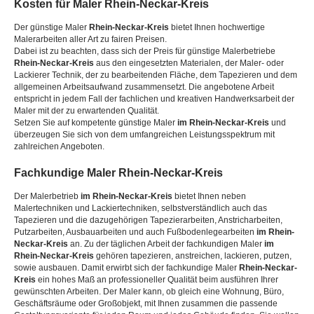
Kosten für Maler
Rhein-Neckar-Kreis
Der günstige Maler
Rhein-Neckar-Kreis
bietet Ihnen hochwertige
Malerarbeiten aller Art zu fairen Preisen.
Dabei ist zu beachten, dass sich der Preis für günstige Malerbetriebe
Rhein-Neckar-Kreis
aus den eingesetzten Materialen, der Maler- oder
Lackierer Technik, der zu bearbeitenden Fläche, dem Tapezieren und dem
allgemeinen Arbeitsaufwand zusammensetzt. Die angebotene Arbeit
entspricht in jedem Fall der fachlichen und kreativen Handwerksarbeit der
Maler mit der zu erwartenden Qualität.
Setzen Sie auf kompetente günstige Maler
im Rhein-Neckar-Kreis
und
überzeugen Sie sich von dem umfangreichen Leistungsspektrum mit
zahlreichen Angeboten.
Fachkundige Maler
Rhein-Neckar-Kreis
Der Malerbetrieb
im Rhein-Neckar-Kreis
bietet Ihnen neben
Malertechniken und Lackiertechniken, selbstverständlich auch das
Tapezieren und die dazugehörigen Tapezierarbeiten, Anstricharbeiten,
Putzarbeiten, Ausbauarbeiten und auch Fußbodenlegearbeiten
im Rhein-
Neckar-Kreis
an. Zu der täglichen Arbeit der fachkundigen Maler
im
Rhein-Neckar-Kreis
gehören tapezieren, anstreichen, lackieren, putzen,
sowie ausbauen. Damit erwirbt sich der fachkundige Maler
Rhein-Neckar-
Kreis
ein hohes Maß an professioneller Qualität beim ausführen Ihrer
gewünschten Arbeiten. Der Maler kann, ob gleich eine Wohnung, Büro,
Geschäftsräume oder Großobjekt, mit Ihnen zusammen die passende