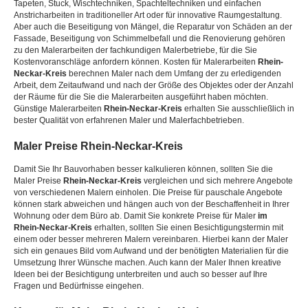
Tapeten, Stuck, Wischtechniken, Spachteltechniken und einfachen
Anstricharbeiten in traditioneller Art oder für innovative Raumgestaltung.
Aber auch die Beseitigung von Mängel, die Reparatur von Schäden an der
Fassade, Beseitigung von Schimmelbefall und die Renovierung gehören
zu den Malerarbeiten der fachkundigen Malerbetriebe, für die Sie
Kostenvoranschläge anfordern können. Kosten für Malerarbeiten
Rhein-
Neckar-Kreis
berechnen Maler nach dem Umfang der zu erledigenden
Arbeit, dem Zeitaufwand und nach der Größe des Objektes oder der Anzahl
der Räume für die Sie die Malerarbeiten ausgeführt haben möchten.
Günstige Malerarbeiten
Rhein-Neckar-Kreis
erhalten Sie ausschließlich in
bester Qualität von erfahrenen Maler und Malerfachbetrieben.
Maler Preise
Rhein-Neckar-Kreis
Damit Sie Ihr Bauvorhaben besser kalkulieren können, sollten Sie die
Maler Preise
Rhein-Neckar-Kreis
vergleichen und sich mehrere Angebote
von verschiedenen Malern einholen. Die Preise für pauschale Angebote
können stark abweichen und hängen auch von der Beschaffenheit in Ihrer
Wohnung oder dem Büro ab. Damit Sie konkrete Preise für Maler
im
Rhein-Neckar-Kreis
erhalten, sollten Sie einen Besichtigungstermin mit
einem oder besser mehreren Malern vereinbaren. Hierbei kann der Maler
sich ein genaues Bild vom Aufwand und der benötigten Materialien für die
Umsetzung Ihrer Wünsche machen. Auch kann der Maler Ihnen kreative
Ideen bei der Besichtigung unterbreiten und auch so besser auf Ihre
Fragen und Bedürfnisse eingehen.