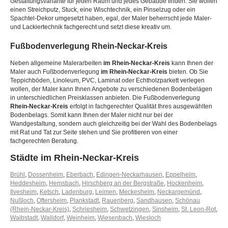
Gestaltungsvariante für jeden Raum und jedes Gebäude finden. Sie wollen
einen Streichputz, Stuck, eine Wischtechnik, ein Pinselzug oder ein
Spachtel-Dekor umgesetzt haben, egal, der Maler beherrscht jede Maler-
und Lackiertechnik fachgerecht und setzt diese kreativ um.
Fußbodenverlegung
Rhein-Neckar-Kreis
Neben allgemeine Malerarbeiten
im Rhein-Neckar-Kreis
kann Ihnen der
Maler auch Fußbodenverlegung
im Rhein-Neckar-Kreis
bieten. Ob Sie
Teppichböden, Linoleum, PVC, Laminat oder Echtholzparkett verlegen
wollen, der Maler kann Ihnen Angebote zu verschiedenen Bodenbelägen
in unterschiedlichen Preisklassen anbieten. Die Fußbodenverlegung
Rhein-Neckar-Kreis
erfolgt in fachgerechter Qualität Ihres ausgewählten
Bodenbelags. Somit kann Ihnen der Maler nicht nur bei der
Wandgestaltung, sondern auch gleichzeitig bei der Wahl des Bodenbelags
mit Rat und Tat zur Seite stehen und Sie profitieren von einer
fachgerechten Beratung.
Städte im Rhein-Neckar-Kreis
Brühl
,
Dossenheim
,
Eberbach
,
Edingen-Neckarhausen
,
Eppelheim
,
Heddesheim
,
Hemsbach
,
Hirschberg an der Bergstraße
,
Hockenheim
,
Ilvesheim
,
Ketsch
,
Ladenburg
,
Leimen
,
Meckesheim
,
Neckargemünd
,
Nußloch
,
Oftersheim
,
Plankstadt
,
Rauenberg
,
Sandhausen
,
Schönau
(Rhein-Neckar-Kreis)
,
Schriesheim
,
Schwetzingen
,
Sinsheim
,
St. Leon-Rot
,
Waibstadt
,
Walldorf
,
Weinheim
,
Wiesenbach
,
Wiesloch