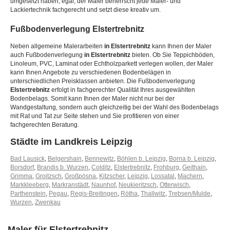
umgesetzt haben, egal, der Maler beherrscht jede Maler- und
Lackiertechnik fachgerecht und setzt diese kreativ um.
Fußbodenverlegung
Elstertrebnitz
Neben allgemeine Malerarbeiten
in Elstertrebnitz
kann Ihnen der Maler
auch Fußbodenverlegung
in Elstertrebnitz
bieten. Ob Sie Teppichböden,
Linoleum, PVC, Laminat oder Echtholzparkett verlegen wollen, der Maler
kann Ihnen Angebote zu verschiedenen Bodenbelägen in
unterschiedlichen Preisklassen anbieten. Die Fußbodenverlegung
Elstertrebnitz
erfolgt in fachgerechter Qualität Ihres ausgewählten
Bodenbelags. Somit kann Ihnen der Maler nicht nur bei der
Wandgestaltung, sondern auch gleichzeitig bei der Wahl des Bodenbelags
mit Rat und Tat zur Seite stehen und Sie profitieren von einer
fachgerechten Beratung.
Städte im Landkreis Leipzig
Bad Lausick
,
Belgershain
,
Bennewitz
,
Böhlen b. Leipzig
,
Borna b. Leipzig
,
Borsdorf
,
Brandis b. Wurzen
,
Colditz
,
Elstertrebnitz
,
Frohburg
,
Geithain
,
Grimma
,
Groitzsch
,
Großpösna
,
Kitzscher
,
Leipzig
,
Lossatal
,
Machern
,
Markkleeberg
,
Markranstädt
,
Naunhof
,
Neukieritzsch
,
Otterwisch
,
Parthenstein
,
Pegau
,
Regis-Breitingen
,
Rötha
,
Thallwitz
,
Trebsen/Mulde
,
Wurzen
,
Zwenkau
Maler für Elstertrebnitz