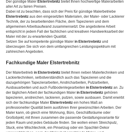
Der günstige Maler
Elstertrebnitz
bietet Ihnen hochwertige Malerarbeiten
aller Art zu fairen Preisen.
Dabei ist zu beachten, dass sich der Preis für günstige Malerbetriebe
Elstertrebnitz
aus den eingesetzten Materialen, der Maler- oder Lackierer
Technik, der zu bearbeitenden Fläche, dem Tapezieren und dem
allgemeinen Arbeitsaufwand zusammensetzt. Die angebotene Arbeit
entspricht in jedem Fall der fachlichen und kreativen Handwerksarbeit der
Maler mit der zu erwartenden Qualität.
Setzen Sie auf kompetente günstige Maler
in Elstertrebnitz
und
überzeugen Sie sich von dem umfangreichen Leistungsspektrum mit
zahlreichen Angeboten.
Fachkundige Maler
Elstertrebnitz
Der Malerbetrieb
in Elstertrebnitz
bietet Ihnen neben Malertechniken und
Lackiertechniken, selbstverständlich auch das Tapezieren und die
dazugehörigen Tapezierarbeiten, Anstricharbeiten, Putzarbeiten,
Ausbauarbeiten und auch Fußbodenlegearbeiten
in Elstertrebnitz
an. Zu
der täglichen Arbeit der fachkundigen Maler
in Elstertrebnitz
gehören
tapezieren, anstreichen, lackieren, putzen, sowie ausbauen. Damit erwirbt
sich der fachkundige Maler
Elstertrebnitz
ein hohes Maß an
professioneller Qualität beim ausführen Ihrer gewünschten Arbeiten. Der
Maler kann, ob gleich eine Wohnung, Büro, Geschäftsräume oder
Großobjekt, mit Ihnen zusammen die passende Gestaltungsvariante für
jeden Raum und jedes Gebäude finden. Sie wollen einen Streichputz,
Stuck, eine Wischtechnik, ein Pinselzug oder ein Spachtel-Dekor