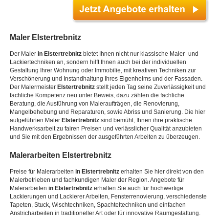
Maler
Elstertrebnitz
Der Maler
in Elstertrebnitz
bietet Ihnen nicht nur klassische Maler- und
Lackiertechniken an, sondern hilft Ihnen auch bei der individuellen
Gestaltung Ihrer Wohnung oder Immobilie, mit kreativen Techniken zur
Verschönerung und Instandhaltung Ihres Eigenheims und der Fassaden.
Der Malermeister
Elstertrebnitz
stellt jeden Tag seine Zuverlässigkeit und
fachliche Kompetenz neu unter Beweis, dazu zählen die fachliche
Beratung, die Ausführung von Maleraufträgen, die Renovierung,
Mangelbehebung und Reparaturen, sowie Abriss und Sanierung. Die hier
aufgeführten Maler
Elstertrebnitz
sind bemüht, Ihnen ihre praktische
Handwerksarbeit zu fairen Preisen und verlässlicher Qualität anzubieten
und Sie mit den Ergebnissen der ausgeführten Arbeiten zu überzeugen.
Malerarbeiten
Elstertrebnitz
Preise für Malerarbeiten
in Elstertrebnitz
erhalten Sie hier direkt von den
Malerbetrieben und fachkundigen Maler der Region. Angebote für
Malerarbeiten
in Elstertrebnitz
erhalten Sie auch für hochwertige
Lackierungen und Lackierer Arbeiten, Fensterrenovierung, verschiedenste
Tapeten, Stuck, Wischtechniken, Spachteltechniken und einfachen
Anstricharbeiten in traditioneller Art oder für innovative Raumgestaltung.