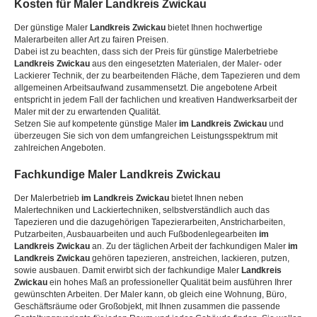
Kosten für Maler
Landkreis Zwickau
Der günstige Maler
Landkreis Zwickau
bietet Ihnen hochwertige
Malerarbeiten aller Art zu fairen Preisen.
Dabei ist zu beachten, dass sich der Preis für günstige Malerbetriebe
Landkreis Zwickau
aus den eingesetzten Materialen, der Maler- oder
Lackierer Technik, der zu bearbeitenden Fläche, dem Tapezieren und dem
allgemeinen Arbeitsaufwand zusammensetzt. Die angebotene Arbeit
entspricht in jedem Fall der fachlichen und kreativen Handwerksarbeit der
Maler mit der zu erwartenden Qualität.
Setzen Sie auf kompetente günstige Maler
im Landkreis Zwickau
und
überzeugen Sie sich von dem umfangreichen Leistungsspektrum mit
zahlreichen Angeboten.
Fachkundige Maler
Landkreis Zwickau
Der Malerbetrieb
im Landkreis Zwickau
bietet Ihnen neben
Malertechniken und Lackiertechniken, selbstverständlich auch das
Tapezieren und die dazugehörigen Tapezierarbeiten, Anstricharbeiten,
Putzarbeiten, Ausbauarbeiten und auch Fußbodenlegearbeiten
im
Landkreis Zwickau
an. Zu der täglichen Arbeit der fachkundigen Maler
im
Landkreis Zwickau
gehören tapezieren, anstreichen, lackieren, putzen,
sowie ausbauen. Damit erwirbt sich der fachkundige Maler
Landkreis
Zwickau
ein hohes Maß an professioneller Qualität beim ausführen Ihrer
gewünschten Arbeiten. Der Maler kann, ob gleich eine Wohnung, Büro,
Geschäftsräume oder Großobjekt, mit Ihnen zusammen die passende