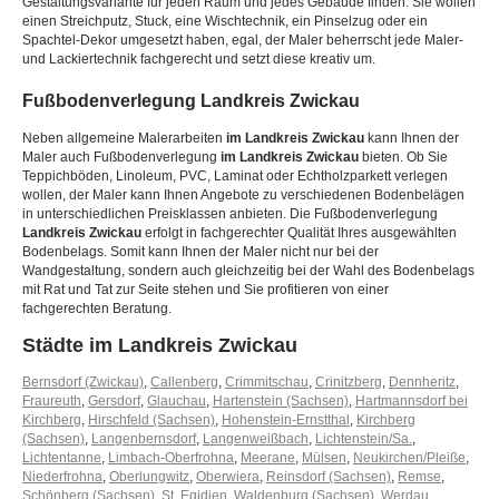
Gestaltungsvariante für jeden Raum und jedes Gebäude finden. Sie wollen
einen Streichputz, Stuck, eine Wischtechnik, ein Pinselzug oder ein
Spachtel-Dekor umgesetzt haben, egal, der Maler beherrscht jede Maler-
und Lackiertechnik fachgerecht und setzt diese kreativ um.
Fußbodenverlegung
Landkreis Zwickau
Neben allgemeine Malerarbeiten
im Landkreis Zwickau
kann Ihnen der
Maler auch Fußbodenverlegung
im Landkreis Zwickau
bieten. Ob Sie
Teppichböden, Linoleum, PVC, Laminat oder Echtholzparkett verlegen
wollen, der Maler kann Ihnen Angebote zu verschiedenen Bodenbelägen
in unterschiedlichen Preisklassen anbieten. Die Fußbodenverlegung
Landkreis Zwickau
erfolgt in fachgerechter Qualität Ihres ausgewählten
Bodenbelags. Somit kann Ihnen der Maler nicht nur bei der
Wandgestaltung, sondern auch gleichzeitig bei der Wahl des Bodenbelags
mit Rat und Tat zur Seite stehen und Sie profitieren von einer
fachgerechten Beratung.
Städte im Landkreis Zwickau
Bernsdorf (Zwickau)
,
Callenberg
,
Crimmitschau
,
Crinitzberg
,
Dennheritz
,
Fraureuth
,
Gersdorf
,
Glauchau
,
Hartenstein (Sachsen)
,
Hartmannsdorf bei
Kirchberg
,
Hirschfeld (Sachsen)
,
Hohenstein-Ernstthal
,
Kirchberg
(Sachsen)
,
Langenbernsdorf
,
Langenweißbach
,
Lichtenstein/Sa.
,
Lichtentanne
,
Limbach-Oberfrohna
,
Meerane
,
Mülsen
,
Neukirchen/Pleiße
,
Niederfrohna
,
Oberlungwitz
,
Oberwiera
,
Reinsdorf (Sachsen)
,
Remse
,
Schönberg (Sachsen)
,
St. Egidien
,
Waldenburg (Sachsen)
,
Werdau
,