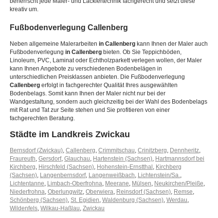
beherrscht jede Maler- und Lackiertechnik fachgerecht und setzt diese
kreativ um.
Fußbodenverlegung
Callenberg
Neben allgemeine Malerarbeiten
in Callenberg
kann Ihnen der Maler auch
Fußbodenverlegung
in Callenberg
bieten. Ob Sie Teppichböden,
Linoleum, PVC, Laminat oder Echtholzparkett verlegen wollen, der Maler
kann Ihnen Angebote zu verschiedenen Bodenbelägen in
unterschiedlichen Preisklassen anbieten. Die Fußbodenverlegung
Callenberg
erfolgt in fachgerechter Qualität Ihres ausgewählten
Bodenbelags. Somit kann Ihnen der Maler nicht nur bei der
Wandgestaltung, sondern auch gleichzeitig bei der Wahl des Bodenbelags
mit Rat und Tat zur Seite stehen und Sie profitieren von einer
fachgerechten Beratung.
Städte im Landkreis Zwickau
Bernsdorf (Zwickau)
,
Callenberg
,
Crimmitschau
,
Crinitzberg
,
Dennheritz
,
Fraureuth
,
Gersdorf
,
Glauchau
,
Hartenstein (Sachsen)
,
Hartmannsdorf bei
Kirchberg
,
Hirschfeld (Sachsen)
,
Hohenstein-Ernstthal
,
Kirchberg
(Sachsen)
,
Langenbernsdorf
,
Langenweißbach
,
Lichtenstein/Sa.
,
Lichtentanne
,
Limbach-Oberfrohna
,
Meerane
,
Mülsen
,
Neukirchen/Pleiße
,
Niederfrohna
,
Oberlungwitz
,
Oberwiera
,
Reinsdorf (Sachsen)
,
Remse
,
Schönberg (Sachsen)
,
St. Egidien
,
Waldenburg (Sachsen)
,
Werdau
,
Wildenfels
,
Wilkau-Haßlau
,
Zwickau