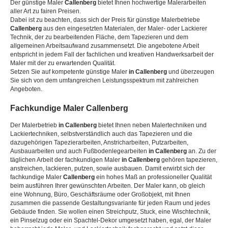
Der günstige Maler
Callenberg
bietet Ihnen hochwertige Malerarbeiten
aller Art zu fairen Preisen.
Dabei ist zu beachten, dass sich der Preis für günstige Malerbetriebe
Callenberg
aus den eingesetzten Materialen, der Maler- oder Lackierer
Technik, der zu bearbeitenden Fläche, dem Tapezieren und dem
allgemeinen Arbeitsaufwand zusammensetzt. Die angebotene Arbeit
entspricht in jedem Fall der fachlichen und kreativen Handwerksarbeit der
Maler mit der zu erwartenden Qualität.
Setzen Sie auf kompetente günstige Maler
in Callenberg
und überzeugen
Sie sich von dem umfangreichen Leistungsspektrum mit zahlreichen
Angeboten.
Fachkundige Maler
Callenberg
Der Malerbetrieb
in Callenberg
bietet Ihnen neben Malertechniken und
Lackiertechniken, selbstverständlich auch das Tapezieren und die
dazugehörigen Tapezierarbeiten, Anstricharbeiten, Putzarbeiten,
Ausbauarbeiten und auch Fußbodenlegearbeiten
in Callenberg
an. Zu der
täglichen Arbeit der fachkundigen Maler
in Callenberg
gehören tapezieren,
anstreichen, lackieren, putzen, sowie ausbauen. Damit erwirbt sich der
fachkundige Maler
Callenberg
ein hohes Maß an professioneller Qualität
beim ausführen Ihrer gewünschten Arbeiten. Der Maler kann, ob gleich
eine Wohnung, Büro, Geschäftsräume oder Großobjekt, mit Ihnen
zusammen die passende Gestaltungsvariante für jeden Raum und jedes
Gebäude finden. Sie wollen einen Streichputz, Stuck, eine Wischtechnik,
ein Pinselzug oder ein Spachtel-Dekor umgesetzt haben, egal, der Maler