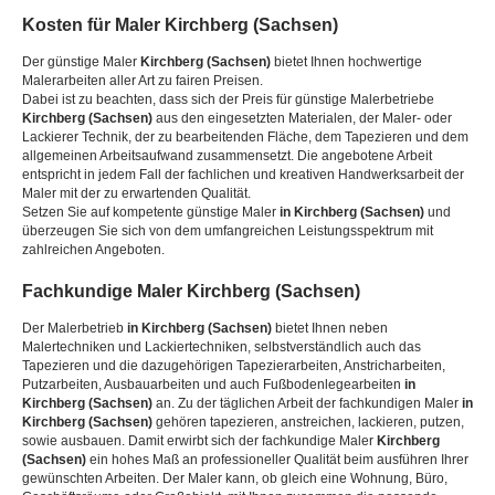
Kosten für Maler
Kirchberg (Sachsen)
Der günstige Maler
Kirchberg (Sachsen)
bietet Ihnen hochwertige
Malerarbeiten aller Art zu fairen Preisen.
Dabei ist zu beachten, dass sich der Preis für günstige Malerbetriebe
Kirchberg (Sachsen)
aus den eingesetzten Materialen, der Maler- oder
Lackierer Technik, der zu bearbeitenden Fläche, dem Tapezieren und dem
allgemeinen Arbeitsaufwand zusammensetzt. Die angebotene Arbeit
entspricht in jedem Fall der fachlichen und kreativen Handwerksarbeit der
Maler mit der zu erwartenden Qualität.
Setzen Sie auf kompetente günstige Maler
in Kirchberg (Sachsen)
und
überzeugen Sie sich von dem umfangreichen Leistungsspektrum mit
zahlreichen Angeboten.
Fachkundige Maler
Kirchberg (Sachsen)
Der Malerbetrieb
in Kirchberg (Sachsen)
bietet Ihnen neben
Malertechniken und Lackiertechniken, selbstverständlich auch das
Tapezieren und die dazugehörigen Tapezierarbeiten, Anstricharbeiten,
Putzarbeiten, Ausbauarbeiten und auch Fußbodenlegearbeiten
in
Kirchberg (Sachsen)
an. Zu der täglichen Arbeit der fachkundigen Maler
in
Kirchberg (Sachsen)
gehören tapezieren, anstreichen, lackieren, putzen,
sowie ausbauen. Damit erwirbt sich der fachkundige Maler
Kirchberg
(Sachsen)
ein hohes Maß an professioneller Qualität beim ausführen Ihrer
gewünschten Arbeiten. Der Maler kann, ob gleich eine Wohnung, Büro,