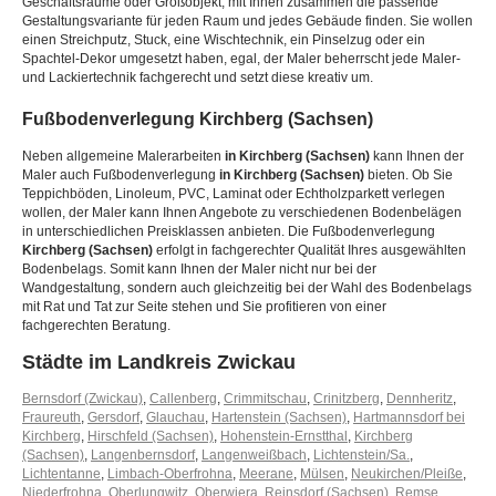
Geschäftsräume oder Großobjekt, mit Ihnen zusammen die passende
Gestaltungsvariante für jeden Raum und jedes Gebäude finden. Sie wollen
einen Streichputz, Stuck, eine Wischtechnik, ein Pinselzug oder ein
Spachtel-Dekor umgesetzt haben, egal, der Maler beherrscht jede Maler-
und Lackiertechnik fachgerecht und setzt diese kreativ um.
Fußbodenverlegung
Kirchberg (Sachsen)
Neben allgemeine Malerarbeiten
in Kirchberg (Sachsen)
kann Ihnen der
Maler auch Fußbodenverlegung
in Kirchberg (Sachsen)
bieten. Ob Sie
Teppichböden, Linoleum, PVC, Laminat oder Echtholzparkett verlegen
wollen, der Maler kann Ihnen Angebote zu verschiedenen Bodenbelägen
in unterschiedlichen Preisklassen anbieten. Die Fußbodenverlegung
Kirchberg (Sachsen)
erfolgt in fachgerechter Qualität Ihres ausgewählten
Bodenbelags. Somit kann Ihnen der Maler nicht nur bei der
Wandgestaltung, sondern auch gleichzeitig bei der Wahl des Bodenbelags
mit Rat und Tat zur Seite stehen und Sie profitieren von einer
fachgerechten Beratung.
Städte im Landkreis Zwickau
Bernsdorf (Zwickau)
,
Callenberg
,
Crimmitschau
,
Crinitzberg
,
Dennheritz
,
Fraureuth
,
Gersdorf
,
Glauchau
,
Hartenstein (Sachsen)
,
Hartmannsdorf bei
Kirchberg
,
Hirschfeld (Sachsen)
,
Hohenstein-Ernstthal
,
Kirchberg
(Sachsen)
,
Langenbernsdorf
,
Langenweißbach
,
Lichtenstein/Sa.
,
Lichtentanne
,
Limbach-Oberfrohna
,
Meerane
,
Mülsen
,
Neukirchen/Pleiße
,
Niederfrohna
,
Oberlungwitz
,
Oberwiera
,
Reinsdorf (Sachsen)
,
Remse
,