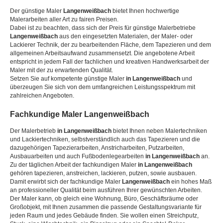
Der günstige Maler
Langenweißbach
bietet Ihnen hochwertige
Malerarbeiten aller Art zu fairen Preisen.
Dabei ist zu beachten, dass sich der Preis für günstige Malerbetriebe
Langenweißbach
aus den eingesetzten Materialen, der Maler- oder
Lackierer Technik, der zu bearbeitenden Fläche, dem Tapezieren und dem
allgemeinen Arbeitsaufwand zusammensetzt. Die angebotene Arbeit
entspricht in jedem Fall der fachlichen und kreativen Handwerksarbeit der
Maler mit der zu erwartenden Qualität.
Setzen Sie auf kompetente günstige Maler
in Langenweißbach
und
überzeugen Sie sich von dem umfangreichen Leistungsspektrum mit
zahlreichen Angeboten.
Fachkundige Maler
Langenweißbach
Der Malerbetrieb
in Langenweißbach
bietet Ihnen neben Malertechniken
und Lackiertechniken, selbstverständlich auch das Tapezieren und die
dazugehörigen Tapezierarbeiten, Anstricharbeiten, Putzarbeiten,
Ausbauarbeiten und auch Fußbodenlegearbeiten
in Langenweißbach
an.
Zu der täglichen Arbeit der fachkundigen Maler
in Langenweißbach
gehören tapezieren, anstreichen, lackieren, putzen, sowie ausbauen.
Damit erwirbt sich der fachkundige Maler
Langenweißbach
ein hohes Maß
an professioneller Qualität beim ausführen Ihrer gewünschten Arbeiten.
Der Maler kann, ob gleich eine Wohnung, Büro, Geschäftsräume oder
Großobjekt, mit Ihnen zusammen die passende Gestaltungsvariante für
jeden Raum und jedes Gebäude finden. Sie wollen einen Streichputz,