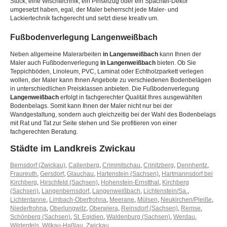
Stuck, eine Wischtechnik, ein Pinselzug oder ein Spachtel-Dekor
umgesetzt haben, egal, der Maler beherrscht jede Maler- und
Lackiertechnik fachgerecht und setzt diese kreativ um.
Fußbodenverlegung
Langenweißbach
Neben allgemeine Malerarbeiten
in Langenweißbach
kann Ihnen der
Maler auch Fußbodenverlegung
in Langenweißbach
bieten. Ob Sie
Teppichböden, Linoleum, PVC, Laminat oder Echtholzparkett verlegen
wollen, der Maler kann Ihnen Angebote zu verschiedenen Bodenbelägen
in unterschiedlichen Preisklassen anbieten. Die Fußbodenverlegung
Langenweißbach
erfolgt in fachgerechter Qualität Ihres ausgewählten
Bodenbelags. Somit kann Ihnen der Maler nicht nur bei der
Wandgestaltung, sondern auch gleichzeitig bei der Wahl des Bodenbelags
mit Rat und Tat zur Seite stehen und Sie profitieren von einer
fachgerechten Beratung.
Städte im Landkreis Zwickau
Bernsdorf (Zwickau)
,
Callenberg
,
Crimmitschau
,
Crinitzberg
,
Dennheritz
,
Fraureuth
,
Gersdorf
,
Glauchau
,
Hartenstein (Sachsen)
,
Hartmannsdorf bei
Kirchberg
,
Hirschfeld (Sachsen)
,
Hohenstein-Ernstthal
,
Kirchberg
(Sachsen)
,
Langenbernsdorf
,
Langenweißbach
,
Lichtenstein/Sa.
,
Lichtentanne
,
Limbach-Oberfrohna
,
Meerane
,
Mülsen
,
Neukirchen/Pleiße
,
Niederfrohna
,
Oberlungwitz
,
Oberwiera
,
Reinsdorf (Sachsen)
,
Remse
,
Schönberg (Sachsen)
,
St. Egidien
,
Waldenburg (Sachsen)
,
Werdau
,
Wildenfels
,
Wilkau-Haßlau
,
Zwickau