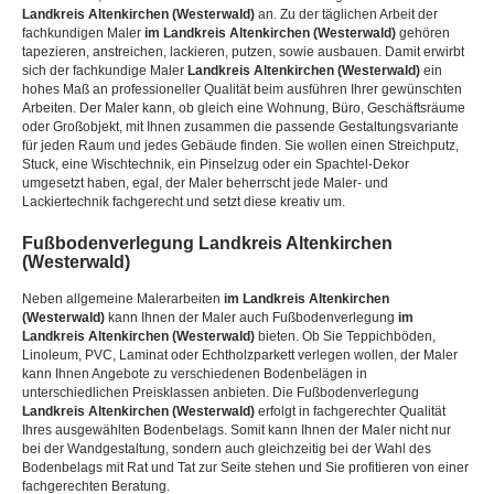
Landkreis Altenkirchen (Westerwald)
an. Zu der täglichen Arbeit der
fachkundigen Maler
im Landkreis Altenkirchen (Westerwald)
gehören
tapezieren, anstreichen, lackieren, putzen, sowie ausbauen. Damit erwirbt
sich der fachkundige Maler
Landkreis Altenkirchen (Westerwald)
ein
hohes Maß an professioneller Qualität beim ausführen Ihrer gewünschten
Arbeiten. Der Maler kann, ob gleich eine Wohnung, Büro, Geschäftsräume
oder Großobjekt, mit Ihnen zusammen die passende Gestaltungsvariante
für jeden Raum und jedes Gebäude finden. Sie wollen einen Streichputz,
Stuck, eine Wischtechnik, ein Pinselzug oder ein Spachtel-Dekor
umgesetzt haben, egal, der Maler beherrscht jede Maler- und
Lackiertechnik fachgerecht und setzt diese kreativ um.
Fußbodenverlegung
Landkreis Altenkirchen
(Westerwald)
Neben allgemeine Malerarbeiten
im Landkreis Altenkirchen
(Westerwald)
kann Ihnen der Maler auch Fußbodenverlegung
im
Landkreis Altenkirchen (Westerwald)
bieten. Ob Sie Teppichböden,
Linoleum, PVC, Laminat oder Echtholzparkett verlegen wollen, der Maler
kann Ihnen Angebote zu verschiedenen Bodenbelägen in
unterschiedlichen Preisklassen anbieten. Die Fußbodenverlegung
Landkreis Altenkirchen (Westerwald)
erfolgt in fachgerechter Qualität
Ihres ausgewählten Bodenbelags. Somit kann Ihnen der Maler nicht nur
bei der Wandgestaltung, sondern auch gleichzeitig bei der Wahl des
Bodenbelags mit Rat und Tat zur Seite stehen und Sie profitieren von einer
fachgerechten Beratung.