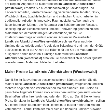
der Region. Angebote für Malerarbeiten
im Landkreis Altenkirchen
(Westerwald)
erhalten Sie auch für hochwertige Lackierungen und
Lackierer Arbeiten, Fensterrenovierung, verschiedenste Tapeten, Stuck,
Wischtechniken, Spachteltechniken und einfachen Anstricharbeiten in
traditioneller Art oder für innovative Raumgestaltung. Aber auch die
Beseitigung von Mängel, die Reparatur von Schäden an der Fassade,
Beseitigung von Schimmelbefall und die Renovierung gehören zu den
Malerarbeiten der fachkundigen Malerbetriebe, für die Sie
Kostenvoranschläge anfordern können. Kosten für Malerarbeiten
Landkreis Altenkirchen (Westerwald)
berechnen Maler nach dem
Umfang der zu erledigenden Arbeit, dem Zeitaufwand und nach der Größe
des Objektes oder der Anzahl der Räume für die Sie die Malerarbeiten
ausgeführt haben möchten. Günstige Malerarbeiten
Landkreis
Altenkirchen (Westerwald)
erhalten Sie ausschließlich in bester Qualität
von erfahrenen Maler und Malerfachbetrieben.
Maler Preise
Landkreis Altenkirchen (Westerwald)
Damit Sie Ihr Bauvorhaben besser kalkulieren können, sollten Sie die
Maler Preise
Landkreis Altenkirchen (Westerwald)
vergleichen und sich
mehrere Angebote von verschiedenen Malern einholen. Die Preise für
pauschale Angebote können stark abweichen und hängen auch von der
Beschaffenheit in Ihrer Wohnung oder dem Büro ab. Damit Sie konkrete
Preise für Maler
im Landkreis Altenkirchen (Westerwald)
erhalten, sollten
Sie einen Besichtigungstermin mit einem oder besser mehreren Malern
vereinbaren. Hierbei kann der Maler sich ein genaues Bild vom Aufwand