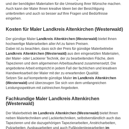
und der benötigten Materialien für die Umsetzung Ihrer Wünsche machen.
Auch kann der Maler Ihnen kreative Ideen bei der Besichtigung
unterbreiten und auch so besser auf Ihre Fragen und Bedürfnisse
eingehen.
Kosten für Maler
Landkreis Altenkirchen (Westerwald)
Der günstige Maler
Landkreis Altenkirchen (Westerwald)
bietet Ihnen
hochwertige Malerarbeiten aller Art zu fairen Preisen.
Dabei ist zu beachten, dass sich der Preis für günstige Malerbetriebe
Landkreis Altenkirchen (Westerwald)
aus den eingesetzten Materialen,
der Maler- oder Lackierer Technik, der zu bearbeitenden Fläche, dem
Tapezieren und dem allgemeinen Arbeitsaufwand zusammensetzt. Die
angebotene Arbeit entspricht in jedem Fall der fachlichen und kreativen
Handwerksarbeit der Maler mit der zu erwartenden Qualität.
Setzen Sie auf kompetente günstige Maler
im Landkreis Altenkirchen
(Westerwald)
und überzeugen Sie sich von dem umfangreichen
Leistungsspektrum mit zahlreichen Angeboten.
Fachkundige Maler
Landkreis Altenkirchen
(Westerwald)
Der Malerbetrieb
im Landkreis Altenkirchen (Westerwald)
bietet Ihnen
neben Malertechniken und Lackiertechniken, selbstverständlich auch das
Tapezieren und die dazugehörigen Tapezierarbeiten, Anstricharbeiten,
Putzarbeiten, Ausbauarbeiten und auch Fußbodenlegearbeiten
im