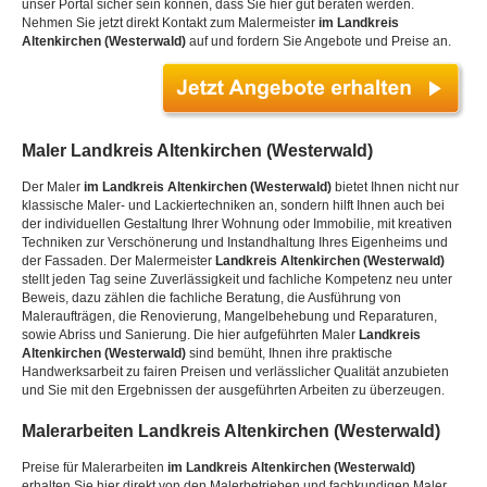
unser Portal sicher sein können, dass Sie hier gut beraten werden.
Nehmen Sie jetzt direkt Kontakt zum Malermeister
im Landkreis
Altenkirchen (Westerwald)
auf und fordern Sie Angebote und Preise an.
Maler
Landkreis Altenkirchen (Westerwald)
Der Maler
im Landkreis Altenkirchen (Westerwald)
bietet Ihnen nicht nur
klassische Maler- und Lackiertechniken an, sondern hilft Ihnen auch bei
der individuellen Gestaltung Ihrer Wohnung oder Immobilie, mit kreativen
Techniken zur Verschönerung und Instandhaltung Ihres Eigenheims und
der Fassaden. Der Malermeister
Landkreis Altenkirchen (Westerwald)
stellt jeden Tag seine Zuverlässigkeit und fachliche Kompetenz neu unter
Beweis, dazu zählen die fachliche Beratung, die Ausführung von
Maleraufträgen, die Renovierung, Mangelbehebung und Reparaturen,
sowie Abriss und Sanierung. Die hier aufgeführten Maler
Landkreis
Altenkirchen (Westerwald)
sind bemüht, Ihnen ihre praktische
Handwerksarbeit zu fairen Preisen und verlässlicher Qualität anzubieten
und Sie mit den Ergebnissen der ausgeführten Arbeiten zu überzeugen.
Malerarbeiten
Landkreis Altenkirchen (Westerwald)
Preise für Malerarbeiten
im Landkreis Altenkirchen (Westerwald)
erhalten Sie hier direkt von den Malerbetrieben und fachkundigen Maler