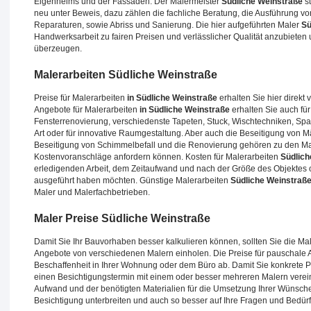
Eigenheims und der Fassaden. Der Malermeister
Südliche Weinstraße
st
neu unter Beweis, dazu zählen die fachliche Beratung, die Ausführung 
Reparaturen, sowie Abriss und Sanierung. Die hier aufgeführten Maler
Sü
Handwerksarbeit zu fairen Preisen und verlässlicher Qualität anzubieten
überzeugen.
Malerarbeiten
Südliche Weinstraße
Preise für Malerarbeiten
in Südliche Weinstraße
erhalten Sie hier direkt
Angebote für Malerarbeiten
in Südliche Weinstraße
erhalten Sie auch fü
Fensterrenovierung, verschiedenste Tapeten, Stuck, Wischtechniken, Spach
Art oder für innovative Raumgestaltung. Aber auch die Beseitigung von 
Beseitigung von Schimmelbefall und die Renovierung gehören zu den Male
Kostenvoranschläge anfordern können. Kosten für Malerarbeiten
Südlich
erledigenden Arbeit, dem Zeitaufwand und nach der Größe des Objektes o
ausgeführt haben möchten. Günstige Malerarbeiten
Südliche Weinstraß
Maler und Malerfachbetrieben.
Maler Preise
Südliche Weinstraße
Damit Sie Ihr Bauvorhaben besser kalkulieren können, sollten Sie die Ma
Angebote von verschiedenen Malern einholen. Die Preise für pauschale
Beschaffenheit in Ihrer Wohnung oder dem Büro ab. Damit Sie konkrete P
einen Besichtigungstermin mit einem oder besser mehreren Malern verein
Aufwand und der benötigten Materialien für die Umsetzung Ihrer Wünsche
Besichtigung unterbreiten und auch so besser auf Ihre Fragen und Bedür