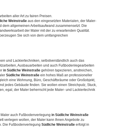
beiten aller Art zu fairen Preisen.
liche Weinstraße
aus den eingesetzten Materialen, der Maler-
und dem allgemeinen Arbeitsaufwand zusammensetzt. Die
Handwerksarbeit der Maler mit der zu erwartenden Qualität.
berzeugen Sie sich von dem umfangreichen
ken und Lackiertechniken, selbstverständlich auch das
Putzarbeiten, Ausbauarbeiten und auch Fußbodenlegearbeiten
er
in Südliche Weinstraße
gehören tapezieren, anstreichen,
aler
Südliche Weinstraße
ein hohes Maß an professioneller
 gleich eine Wohnung, Büro, Geschäftsräume oder Großobjekt,
d jedes Gebäude finden. Sie wollen einen Streichputz, Stuck,
n, egal, der Maler beherrscht jede Maler- und Lackiertechnik
r Maler auch Fußbodenverlegung
in Südliche Weinstraße
tt verlegen wollen, der Maler kann Ihnen Angebote zu
en. Die Fußbodenverlegung
Südliche Weinstraße
erfolgt in