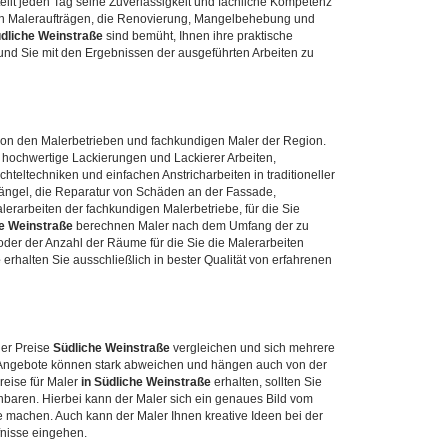
ellt jeden Tag seine Zuverlässigkeit und fachliche Kompetenz
von Maleraufträgen, die Renovierung, Mangelbehebung und
dliche Weinstraße
sind bemüht, Ihnen ihre praktische
 und Sie mit den Ergebnissen der ausgeführten Arbeiten zu
 von den Malerbetrieben und fachkundigen Maler der Region.
r hochwertige Lackierungen und Lackierer Arbeiten,
teltechniken und einfachen Anstricharbeiten in traditioneller
Mängel, die Reparatur von Schäden an der Fassade,
rarbeiten der fachkundigen Malerbetriebe, für die Sie
e Weinstraße
berechnen Maler nach dem Umfang der zu
der der Anzahl der Räume für die Sie die Malerarbeiten
e
erhalten Sie ausschließlich in bester Qualität von erfahrenen
ler Preise
Südliche Weinstraße
vergleichen und sich mehrere
 Angebote können stark abweichen und hängen auch von der
reise für Maler
in Südliche Weinstraße
erhalten, sollten Sie
baren. Hierbei kann der Maler sich ein genaues Bild vom
 machen. Auch kann der Maler Ihnen kreative Ideen bei der
fnisse eingehen.