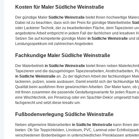
Kosten für Maler
Südliche Weinstraße
Der günstige Maler
Südliche Weinstraße
bietet Ihnen hochwertige Malerar
Dabei ist zu beachten, dass sich der Preis für günstige Malerbetriebe
Süd
oder Lackierer Technik, der zu bearbeitenden Fläche, dem Tapezieren 
angebotene Arbeit entspricht in jedem Fall der fachlichen und kreativen 
Setzen Sie auf kompetente günstige Maler
in Südliche Weinstraße
und ü
Leistungsspektrum mit zahlreichen Angeboten.
Fachkundige Maler
Südliche Weinstraße
Der Malerbetrieb
in Südliche Weinstraße
bietet Ihnen neben Malertechni
Tapezieren und die dazugehörigen Tapezierarbeiten, Anstricharbeiten, 
in Südliche Weinstraße
an. Zu der täglichen Arbeit der fachkundigen Mal
lackieren, putzen, sowie ausbauen. Damit erwirbt sich der fachkundige M
Qualität beim ausführen Ihrer gewünschten Arbeiten. Der Maler kann, ob
mit Ihnen zusammen die passende Gestaltungsvariante für jeden Raum un
eine Wischtechnik, ein Pinselzug oder ein Spachtel-Dekor umgesetzt habe
fachgerecht und setzt diese kreativ um.
Fußbodenverlegung
Südliche Weinstraße
Neben allgemeine Malerarbeiten
in Südliche Weinstraße
kann Ihnen de
bieten. Ob Sie Teppichböden, Linoleum, PVC, Laminat oder Echtholzparke
verschiedenen Bodenbelägen in unterschiedlichen Preisklassen anbiet