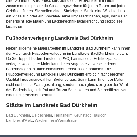
eine Wohnung, Büro, Geschäftsräume oder Großobjekt, mit Ihnen
zusammen die passende Gestaltungsvariante für jeden Raum und jedes
Gebäude finden. Sie wollen einen Streichputz, Stuck, eine Wischtechnik,
ein Pinselzug oder ein Spachtel-Dekor umgesetzt haben, egal, der Maler
beherrscht jede Maler- und Lackiertechnik fachgerecht und setzt diese
kreativ um.
Fußbodenverlegung
Landkreis Bad Dürkheim
Neben allgemeine Malerarbeiten
im Landkreis Bad Dürkheim
kann Ihnen
der Maler auch Fußbodenverlegung
im Landkreis Bad Dürkheim
bieten.
Ob Sie Teppichböden, Linoleum, PVC, Laminat oder Echtholzparkett
verlegen wollen, der Maler kann Ihnen Angebote zu verschiedenen
Bodenbelägen in unterschiedlichen Preisklassen anbieten. Die
Fußbodenverlegung
Landkreis Bad Dürkheim
erfolgt in fachgerechter
Qualität Ihres ausgewählten Bodenbelags. Somit kann Ihnen der Maler
nicht nur bei der Wandgestaltung, sondern auch gleichzeitig bei der Wahl
des Bodenbelags mit Rat und Tat zur Seite stehen und Sie profitieren von
einer fachgerechten Beratung.
Städte im Landkreis Bad Dürkheim
Bad Dürkheim
,
Deidesheim
,
Freinsheim
,
Grünstadt
,
Haßloch
,
Lambrecht/Pfalz
,
Wachenheim/Weinstraße