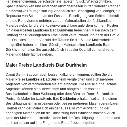
Fensterrenovierung, verschiedenste Tapeten, Stuck, Wischtechniken,
Spachteltechniken und einfachen Anstricharbeiten in traditioneller Art oder
für innovative Raumgestaltung. Aber auch die Beseitigung von Mängel, die
Reparatur von Schäden an der Fassade, Beseitigung von Schimmelbefall
und die Renovierung gehören zu den Malerarbeiten der fachkundigen
Malerbetriebe, für die Sie Kostenvoranschläge anfordern können. Kosten
für Malerarbeiten
Landkreis Bad Dürkheim
berechnen Maler nach dem
Umfang der zu erledigenden Arbeit, dem Zeitaufwand und nach der Größe
des Objektes oder der Anzahl der Räume für die Sie die Malerarbeiten
ausgeführt haben möchten. Günstige Malerarbeiten
Landkreis Bad
Dürkheim
erhalten Sie ausschließlich in bester Qualität von erfahrenen
Maler und Malerfachbetrieben.
Maler Preise
Landkreis Bad Dürkheim
Damit Sie Ihr Bauvorhaben besser kalkulieren können, sollten Sie die
Maler Preise
Landkreis Bad Dürkheim
vergleichen und sich mehrere
Angebote von verschiedenen Malern einholen. Die Preise für pauschale
Angebote können stark abweichen und hängen auch von der
Beschaffenheit in Ihrer Wohnung oder dem Büro ab. Damit Sie konkrete
Preise für Maler
im Landkreis Bad Dürkheim
erhalten, sollten Sie einen
Besichtigungstermin mit einem oder besser mehreren Malern vereinbaren.
Hierbei kann der Maler sich ein genaues Bild vom Aufwand und der
benötigten Materialien für die Umsetzung Ihrer Wünsche machen. Auch
kann der Maler Ihnen kreative Ideen bei der Besichtigung unterbreiten und
auch so besser auf Ihre Fragen und Bedürfnisse eingehen.