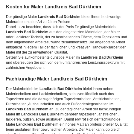
Kosten für Maler
Landkreis Bad Dürkheim
Der günstige Maler
Landkreis Bad Dürkheim
bietet Ihnen hochwertige
Malerarbeiten aller Art zu fairen Preisen.
Dabei ist zu beachten, dass sich der Preis für günstige Malerbetriebe
Landkreis Bad Dürkheim
aus den eingesetzten Materialen, der Maler-
oder Lackierer Technik, der zu bearbeitenden Fläche, dem Tapezieren und
dem allgemeinen Arbeitsaufwand zusammensetzt. Die angebotene Arbeit
entspricht in jedem Fall der fachlichen und kreativen Handwerksarbeit der
Maler mit der zu erwartenden Qualität.
Setzen Sie auf kompetente günstige Maler
im Landkreis Bad Dürkheim
und überzeugen Sie sich von dem umfangreichen Leistungsspektrum mit
zahlreichen Angeboten.
Fachkundige Maler
Landkreis Bad Dürkheim
Der Malerbetrieb
im Landkreis Bad Dürkheim
bietet Ihnen neben
Malertechniken und Lackiertechniken, selbstverständlich auch das
Tapezieren und die dazugehörigen Tapezierarbeiten, Anstricharbeiten,
Putzarbeiten, Ausbauarbeiten und auch Fußbodenlegearbeiten
im
Landkreis Bad Dürkheim
an. Zu der täglichen Arbeit der fachkundigen
Maler
im Landkreis Bad Dürkheim
gehören tapezieren, anstreichen,
lackieren, putzen, sowie ausbauen. Damit erwirbt sich der fachkundige
Maler
Landkreis Bad Dürkheim
ein hohes Maß an professioneller Qualität
beim ausführen Ihrer gewünschten Arbeiten. Der Maler kann, ob gleich